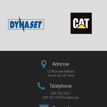
Adresse
121 Rue des Métiers
Amos, Qc J9T 4M4
Téléphone
819 732-5327
819 727-6970 (urgences)