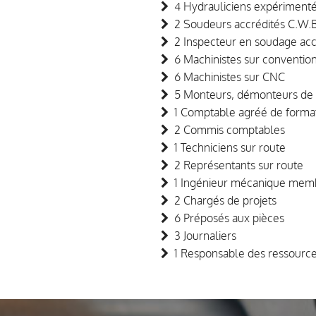
4 Hydrauliciens expériment
2 Soudeurs accrédités C.W.B
2 Inspecteur en soudage ac
6 Machinistes sur conventio
6 Machinistes sur CNC
5 Monteurs, démonteurs de 
1 Comptable agréé de forma
2 Commis comptables
1 Techniciens sur route
2 Représentants sur route
1 Ingénieur mécanique memb
2 Chargés de projets
6 Préposés aux pièces
3 Journaliers
1 Responsable des ressourc