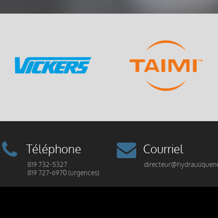
Téléphone
Courriel
819 732-5327
directeur@hydrauliquen
819 727-6970 (urgences)