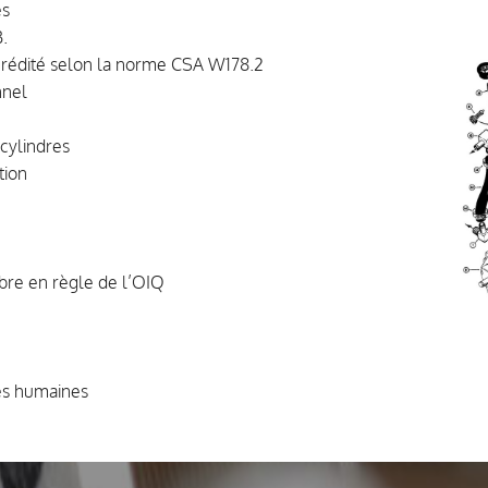
és
.
crédité selon la norme CSA W178.2
nnel
cylindres
tion
re en règle de l’OIQ
es humaines