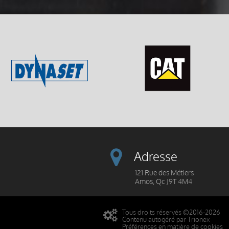
Adresse
121 Rue des Métiers
Amos, Qc J9T 4M4
Tous droits réservés ©2016-2026
Contenu autogéré par Trionex
Préférences en matière de cookies