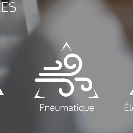
CES
Pneumatique
É