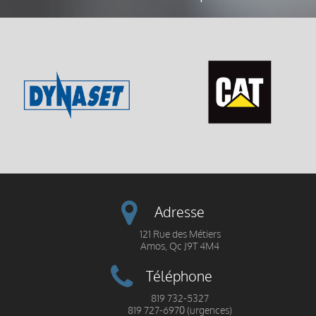
Adresse
121 Rue des Métiers
Amos, Qc J9T 4M4
Téléphone
819 732-5327
819 727-6970 (urgences)