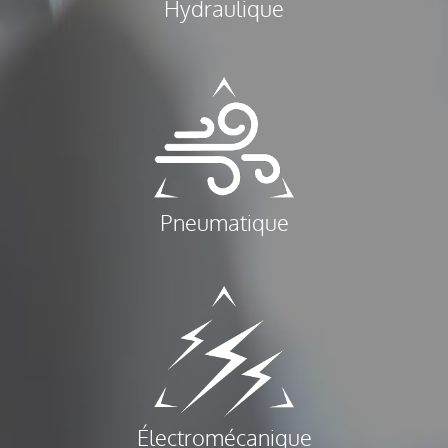
Hydraulique
Pneumatique
Électromécanique