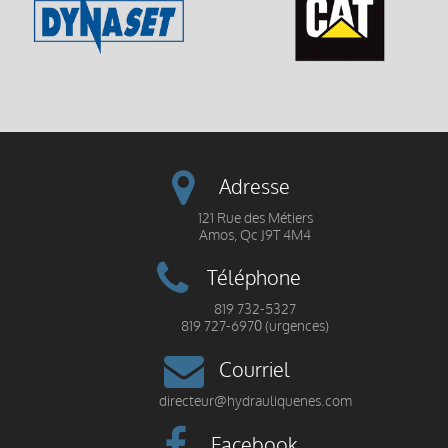
Adresse
121 Rue des Métiers
Amos, Qc J9T 4M4
Téléphone
819 732-5327
819 727-6970 (urgences)
Courriel
directeur@hydrauliquenes.com
Facebook